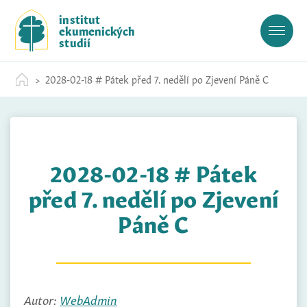
S
institut
k
ekumenických
i
studií
p
t
2028-02-18 # Pátek před 7. nedělí po Zjevení Páně C
o
c
o
n
t
2028-02-18 # Pátek
e
n
před 7. nedělí po Zjevení
t
Páně C
Autor:
WebAdmin