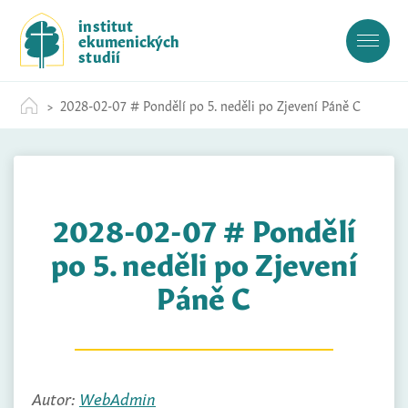
S
institut
k
ekumenických
i
studií
p
t
2028-02-07 # Pondělí po 5. neděli po Zjevení Páně C
o
c
o
n
t
2028-02-07 # Pondělí
e
n
po 5. neděli po Zjevení
t
Páně C
Autor:
WebAdmin