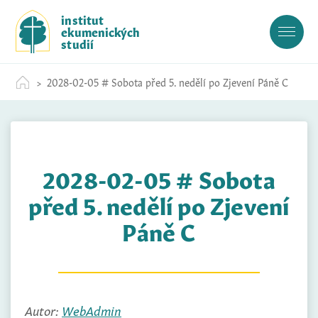
S
institut
k
ekumenických
i
studií
p
t
2028-02-05 # Sobota před 5. nedělí po Zjevení Páně C
o
c
o
n
t
2028-02-05 # Sobota
e
n
před 5. nedělí po Zjevení
t
Páně C
Autor:
WebAdmin