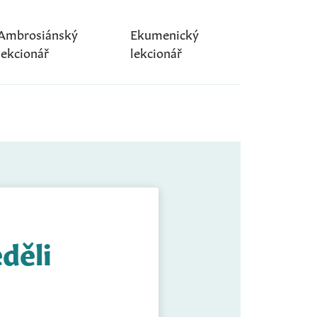
Ambrosiánský
Ekumenický
lekcionář
lekcionář
děli