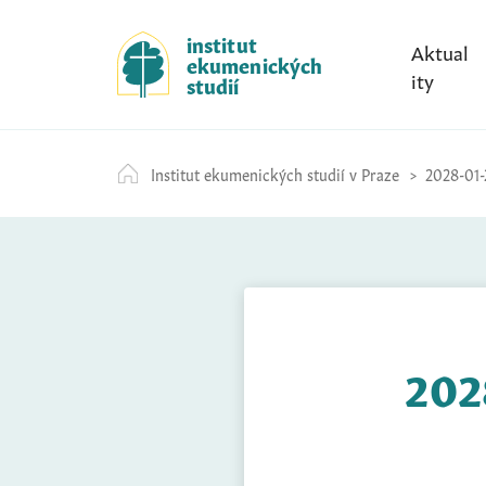
S
k
institut
Aktual
ekumenických
i
ity
studií
p
t
o
Institut ekumenických studií v Praze
2028-01-
c
o
n
t
e
n
t
202