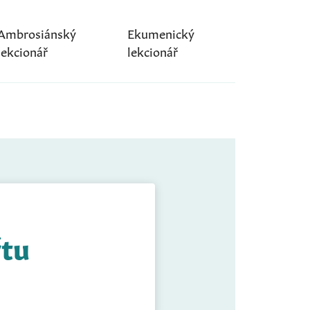
Ambrosiánský
Ekumenický
lekcionář
lekcionář
řtu