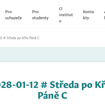
O
Pro
Pro
Konta
institut
uchazeče
studenty
kty
u
12 # Středa po Křtu Páně C
28-01-12 # Středa po K
Páně C