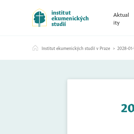
S
k
institut
Aktual
ekumenických
i
ity
studií
p
t
o
Institut ekumenických studií v Praze
2028-01-
c
o
n
t
e
n
t
20