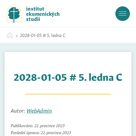
S
institut
k
ekumenických
i
studií
p
t
2028-01-05 # 5. ledna C
o
c
o
n
t
2028-01-05 # 5. ledna C
e
n
t
Autor:
WebAdmin
Publikováno:
22. prosince 2023
Poslední úprava:
22. prosince 2023