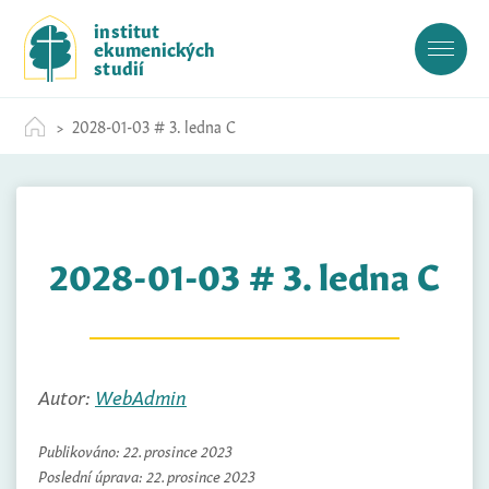
S
institut
k
ekumenických
i
studií
p
t
2028-01-03 # 3. ledna C
o
c
o
n
t
2028-01-03 # 3. ledna C
e
n
t
Autor:
WebAdmin
Publikováno:
22. prosince 2023
Poslední úprava:
22. prosince 2023