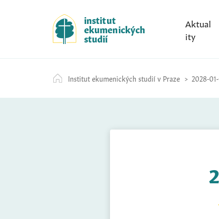
S
k
institut
Aktual
ekumenických
i
ity
studií
p
t
o
Institut ekumenických studií v Praze
2028-01-
c
o
n
t
e
n
t
2