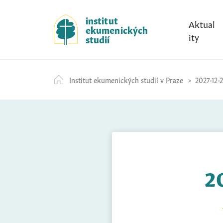
S
k
institut
Aktual
ekumenických
i
ity
studií
p
t
o
Institut ekumenických studií v Praze
2027-12-
c
o
n
t
e
n
t
2