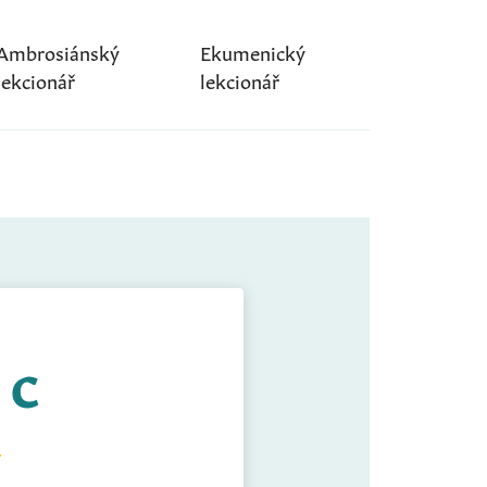
Ambrosiánský
Ekumenický
lekcionář
lekcionář
 C