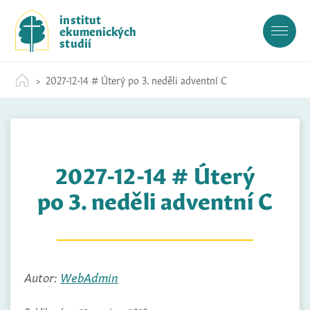
S
institut
k
ekumenických
i
studií
p
t
2027-12-14 # Úterý po 3. neděli adventní C
o
c
o
n
t
2027-12-14 # Úterý
e
n
po 3. neděli adventní C
t
Autor:
WebAdmin