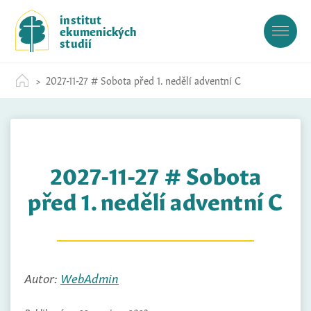
S
institut
k
ekumenických
i
studií
p
t
2027-11-27 # Sobota před 1. nedělí adventní C
o
c
o
n
t
2027-11-27 # Sobota
e
n
před 1. nedělí adventní C
t
Autor:
WebAdmin