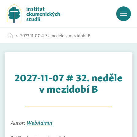
S
institut
k
ekumenických
i
studií
p
t
2027-11-07 # 32. neděle v mezidobí B
o
c
o
n
t
2027-11-07 # 32. neděle
e
n
v mezidobí B
t
Autor:
WebAdmin