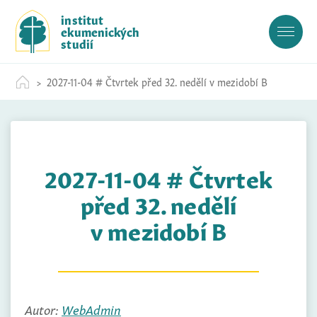
S
institut
k
ekumenických
i
studií
p
t
2027-11-04 # Čtvrtek před 32. nedělí v mezidobí B
o
c
o
n
t
2027-11-04 # Čtvrtek
e
n
před 32. nedělí
t
v mezidobí B
Autor:
WebAdmin