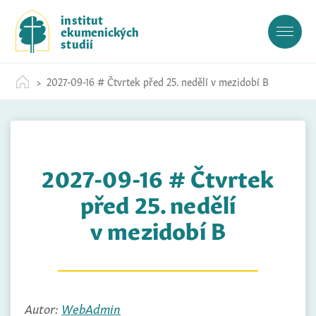
S
institut
k
ekumenických
i
studií
p
t
2027-09-16 # Čtvrtek před 25. nedělí v mezidobí B
o
c
o
n
t
2027-09-16 # Čtvrtek
e
n
před 25. nedělí
t
v mezidobí B
Autor:
WebAdmin