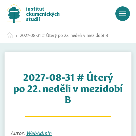
S
institut
k
ekumenických
i
studií
p
t
2027-08-31 # Úterý po 22. neděli v mezidobí B
o
c
o
n
t
2027-08-31 # Úterý
e
n
po 22. neděli v mezidobí
t
B
Autor:
WebAdmin