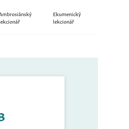
Ambrosiánský
Ekumenický
lekcionář
lekcionář
B