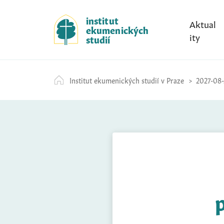
S
k
institut
Aktual
ekumenických
i
ity
studií
p
t
o
Institut ekumenických studií v Praze
2027-08-
c
o
n
t
e
n
t