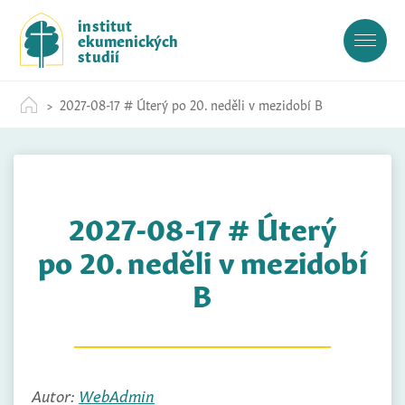
S
institut
k
ekumenických
i
studií
p
t
2027-08-17 # Úterý po 20. neděli v mezidobí B
o
c
o
n
t
2027-08-17 # Úterý
e
n
po 20. neděli v mezidobí
t
B
Autor:
WebAdmin