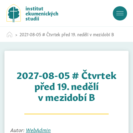
S
institut
k
ekumenických
i
studií
p
t
2027-08-05 # Čtvrtek před 19. nedělí v mezidobí B
o
c
o
n
t
2027-08-05 # Čtvrtek
e
n
před 19. nedělí
t
v mezidobí B
Autor:
WebAdmin