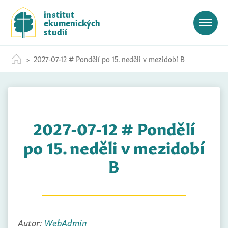
S
institut
k
ekumenických
i
studií
p
t
2027-07-12 # Pondělí po 15. neděli v mezidobí B
o
c
o
n
t
2027-07-12 # Pondělí
e
n
po 15. neděli v mezidobí
t
B
Autor:
WebAdmin