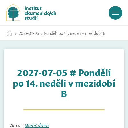
S
institut
k
ekumenických
i
studií
p
t
2027-07-05 # Pondělí po 14. neděli v mezidobí B
o
c
o
n
t
2027-07-05 # Pondělí
e
n
po 14. neděli v mezidobí
t
B
Autor:
WebAdmin