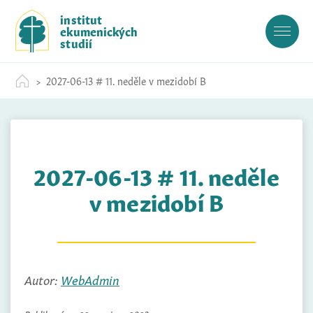
S
institut
k
ekumenických
i
studií
p
t
2027-06-13 # 11. neděle v mezidobí B
o
c
o
n
t
2027-06-13 # 11. neděle
e
n
v mezidobí B
t
Autor:
WebAdmin