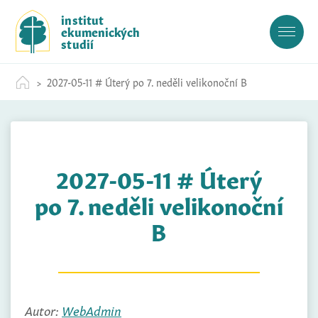
S
institut
k
ekumenických
i
studií
p
t
2027-05-11 # Úterý po 7. neděli velikonoční B
o
c
o
n
t
2027-05-11 # Úterý
e
n
po 7. neděli velikonoční
t
B
Autor:
WebAdmin