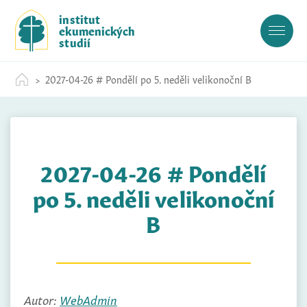
S
institut
k
ekumenických
i
studií
p
t
2027-04-26 # Pondělí po 5. neděli velikonoční B
o
c
o
n
t
2027-04-26 # Pondělí
e
n
po 5. neděli velikonoční
t
B
Autor:
WebAdmin