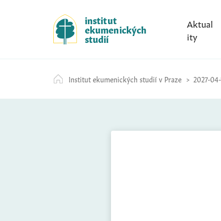
S
k
institut
Aktual
ekumenických
i
ity
studií
p
t
o
Institut ekumenických studií v Praze
2027-04-
c
o
n
t
e
n
t