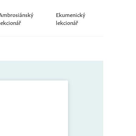
Ambrosiánský
Ekumenický
lekcionář
lekcionář