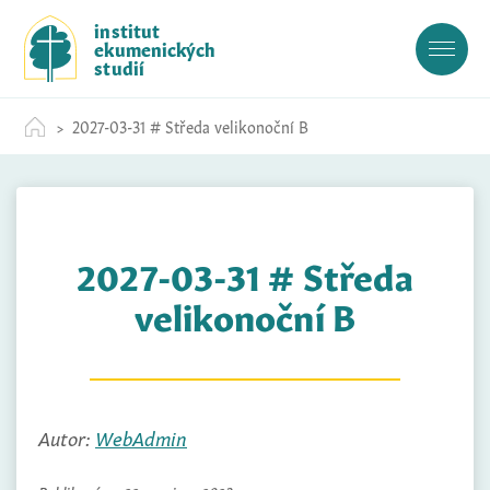
S
institut
k
ekumenických
i
studií
p
t
2027-03-31 # Středa velikonoční B
o
c
o
n
t
2027-03-31 # Středa
e
n
velikonoční B
t
Autor:
WebAdmin