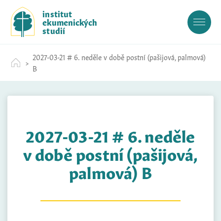
S
institut
k
ekumenických
i
studií
p
t
2027-03-21 # 6. neděle v době postní (pašijová, palmová)
o
B
c
o
n
t
e
2027-03-21 # 6. neděle
n
t
v době postní (pašijová,
palmová) B