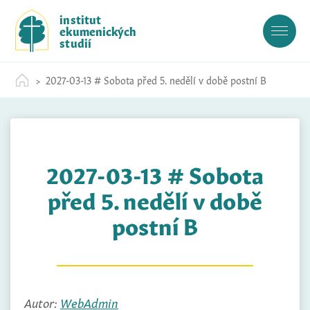
S
institut
k
ekumenických
i
studií
p
t
2027-03-13 # Sobota před 5. nedělí v době postní B
o
c
o
n
t
2027-03-13 # Sobota
e
n
před 5. nedělí v době
t
postní B
Autor:
WebAdmin