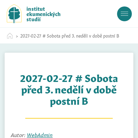
S
institut
k
ekumenických
i
studií
p
t
2027-02-27 # Sobota před 3. nedělí v době postní B
o
c
o
n
t
2027-02-27 # Sobota
e
n
před 3. nedělí v době
t
postní B
Autor:
WebAdmin