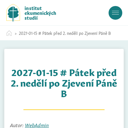
S
institut
k
ekumenických
i
studií
p
t
2027-01-15 # Pátek před 2. nedělí po Zjevení Páně B
o
c
o
n
t
2027-01-15 # Pátek před
e
n
2. nedělí po Zjevení Páně
t
B
Autor:
WebAdmin