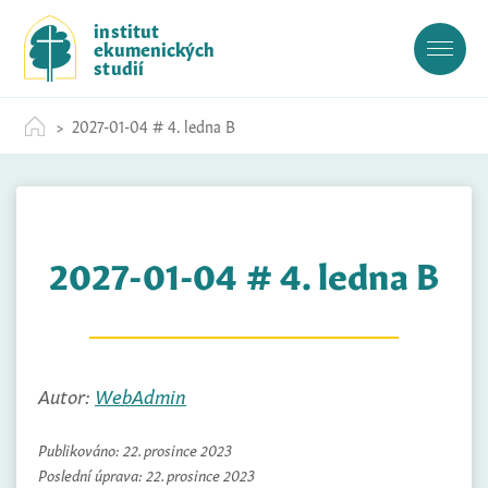
S
institut
k
ekumenických
i
studií
p
t
2027-01-04 # 4. ledna B
o
c
o
n
t
2027-01-04 # 4. ledna B
e
n
t
Autor:
WebAdmin
Publikováno:
22. prosince 2023
Poslední úprava:
22. prosince 2023