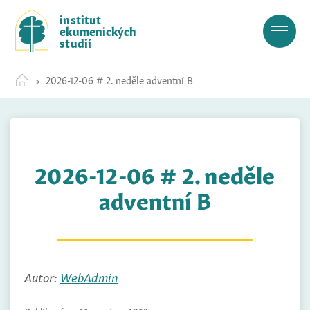
S
institut
k
ekumenických
i
studií
p
t
2026-12-06 # 2. neděle adventní B
o
c
o
n
t
2026-12-06 # 2. neděle
e
n
adventní B
t
Autor:
WebAdmin