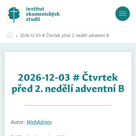
S
institut
k
ekumenických
i
studií
p
t
2026-12-03 # Čtvrtek před 2. nedělí adventní B
o
c
o
n
t
2026-12-03 # Čtvrtek
e
n
před 2. nedělí adventní B
t
Autor:
WebAdmin