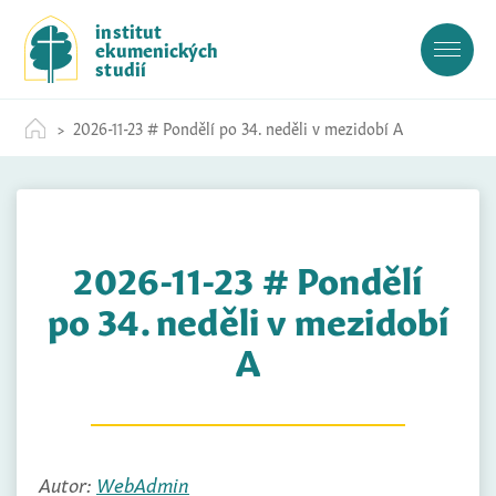
S
institut
k
ekumenických
i
studií
p
t
2026-11-23 # Pondělí po 34. neděli v mezidobí A
o
c
o
n
t
2026-11-23 # Pondělí
e
n
po 34. neděli v mezidobí
t
A
Autor:
WebAdmin