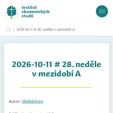
S
institut
k
ekumenických
i
studií
p
t
2026-10-11 # 28. neděle v mezidobí A
o
c
o
n
t
2026-10-11 # 28. neděle
e
n
v mezidobí A
t
Autor:
WebAdmin