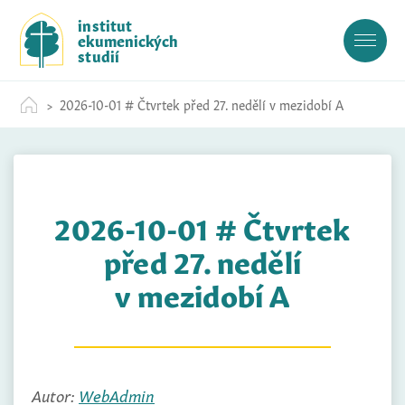
S
institut
k
ekumenických
i
studií
p
t
2026-10-01 # Čtvrtek před 27. nedělí v mezidobí A
o
c
o
n
t
2026-10-01 # Čtvrtek
e
n
před 27. nedělí
t
v mezidobí A
Autor:
WebAdmin