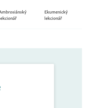
Ambrosiánský
Ekumenický
lekcionář
lekcionář
e