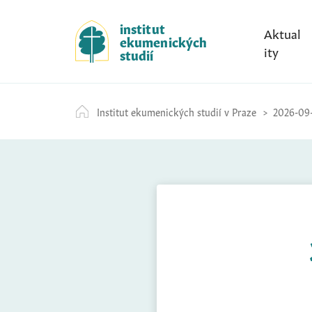
S
k
institut
Aktual
ekumenických
i
ity
studií
p
t
o
Institut ekumenických studií v Praze
2026-09-
c
o
n
t
e
n
t