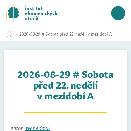
S
institut
k
ekumenických
i
studií
p
t
2026-08-29 # Sobota před 22. nedělí v mezidobí A
o
c
o
n
t
2026-08-29 # Sobota
e
n
před 22. nedělí
t
v mezidobí A
Autor:
WebAdmin