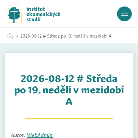
S
institut
k
ekumenických
i
studií
p
t
2026-08-12 # Středa po 19. neděli v mezidobí A
o
c
o
n
t
2026-08-12 # Středa
e
n
po 19. neděli v mezidobí
t
A
Autor:
WebAdmin