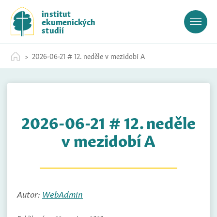
S
institut
k
ekumenických
i
studií
p
t
2026-06-21 # 12. neděle v mezidobí A
o
c
o
n
t
2026-06-21 # 12. neděle
e
n
v mezidobí A
t
Autor:
WebAdmin