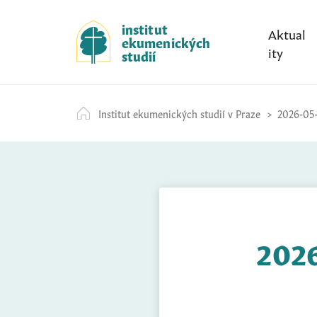
S
k
institut
Aktual
ekumenických
i
ity
studií
p
t
o
Institut ekumenických studií v Praze
2026-05-
c
o
n
t
e
n
t
2026