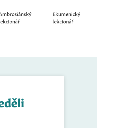
Ambrosiánský
Ekumenický
lekcionář
lekcionář
eděli