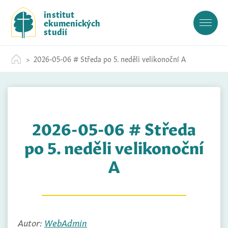
S
institut
k
ekumenických
i
studií
p
t
2026-05-06 # Středa po 5. neděli velikonoční A
o
c
o
n
t
2026-05-06 # Středa
e
n
po 5. neděli velikonoční
t
A
Autor:
WebAdmin