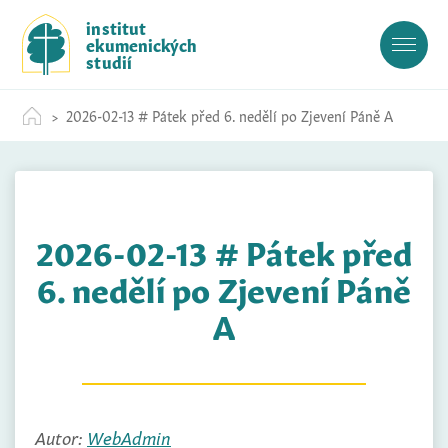
S
institut
k
ekumenických
i
studií
p
t
2026-02-13 # Pátek před 6. nedělí po Zjevení Páně A
o
c
o
n
t
2026-02-13 # Pátek před
e
n
6. nedělí po Zjevení Páně
t
A
Autor:
WebAdmin