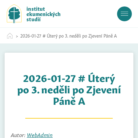
S
institut
k
ekumenických
i
studií
p
t
2026-01-27 # Úterý po 3. neděli po Zjevení Páně A
o
c
o
n
t
2026-01-27 # Úterý
e
n
po 3. neděli po Zjevení
t
Páně A
Autor:
WebAdmin