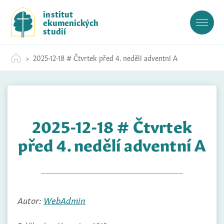
S
institut
k
ekumenických
i
studií
p
t
2025-12-18 # Čtvrtek před 4. nedělí adventní A
o
c
o
n
t
2025-12-18 # Čtvrtek
e
n
před 4. nedělí adventní A
t
Autor:
WebAdmin