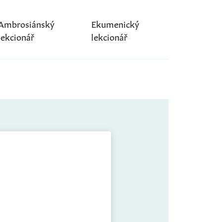
Ambrosiánský
Ekumenický
lekcionář
lekcionář