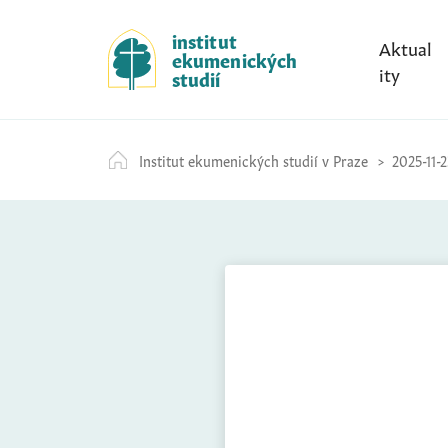
S
k
institut
Aktual
ekumenických
i
ity
studií
p
t
o
Institut ekumenických studií v Praze
2025-11-
c
o
n
t
e
n
t