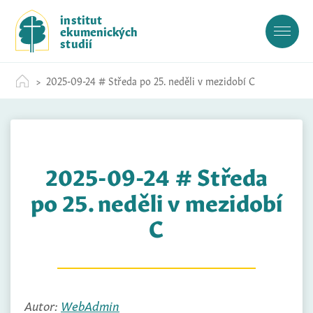
S
institut
k
ekumenických
i
studií
p
t
2025-09-24 # Středa po 25. neděli v mezidobí C
o
c
o
n
t
2025-09-24 # Středa
e
n
po 25. neděli v mezidobí
t
C
Autor:
WebAdmin