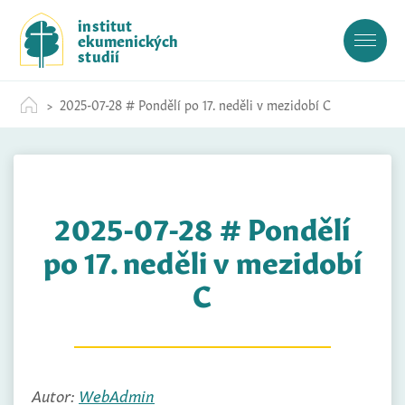
S
institut
k
ekumenických
i
studií
p
t
2025-07-28 # Pondělí po 17. neděli v mezidobí C
o
c
o
n
t
2025-07-28 # Pondělí
e
n
po 17. neděli v mezidobí
t
C
Autor:
WebAdmin