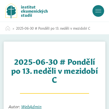
S
institut
k
ekumenických
i
studií
p
t
2025-06-30 # Pondělí po 13. neděli v mezidobí C
o
c
o
n
t
2025-06-30 # Pondělí
e
n
po 13. neděli v mezidobí
t
C
Autor:
WebAdmin