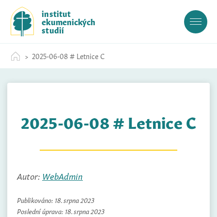
S
institut
k
ekumenických
i
studií
p
t
2025-06-08 # Letnice C
o
c
o
n
t
2025-06-08 # Letnice C
e
n
t
Autor:
WebAdmin
Publikováno:
18. srpna 2023
Poslední úprava:
18. srpna 2023