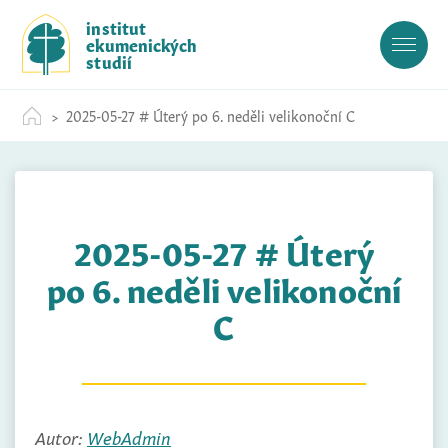
S
institut
k
ekumenických
i
studií
p
t
2025-05-27 # Úterý po 6. neděli velikonoční C
o
c
o
n
t
2025-05-27 # Úterý
e
n
po 6. neděli velikonoční
t
C
Autor:
WebAdmin